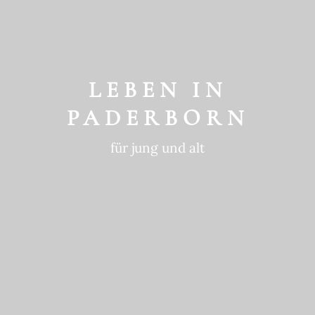
GESCHICHTE
ein historischer Ort
LEBEN IN
PADERBORN
für jung und alt
GEWOHNTE
NACHHALTIGKEIT
in die Zukunft gedacht
BEWEGTE
GESCHICHTE