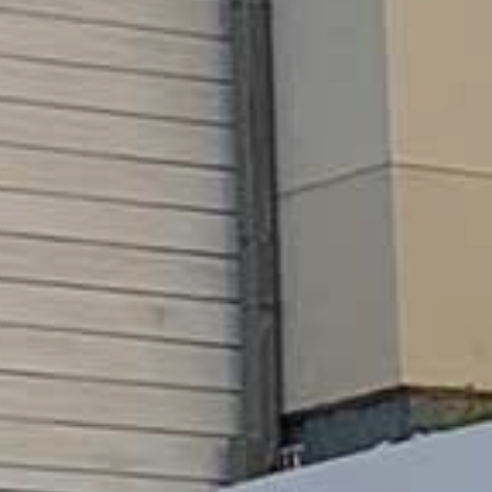
GKEIT
HTE
RN