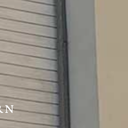
HTE
RN