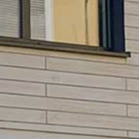
HNTE NACHHALTI
in die Zukunft gedacht
WEGTE GESCHIC
ein historischer Ort
EBEN IN PADERBO
für jung und alt