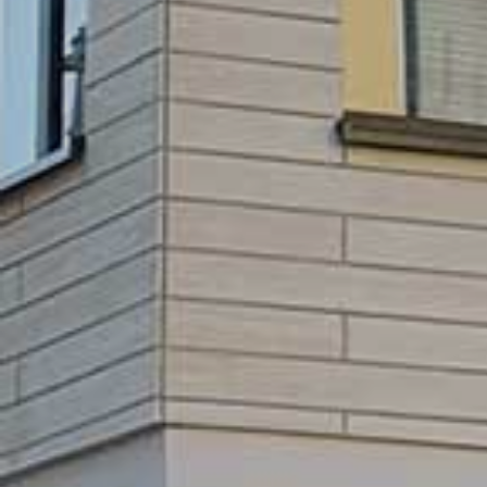
GEWO
BE
L