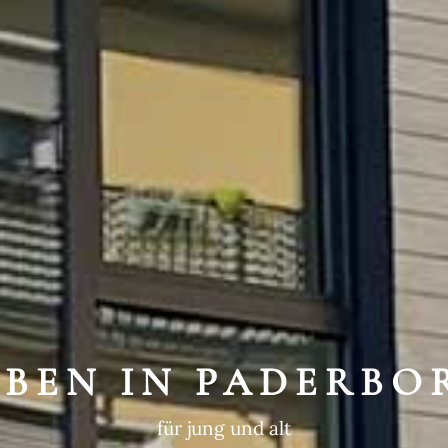
WEGTE GESCHIC
ein historischer Ort
EBEN IN PADERBO
für jung und alt