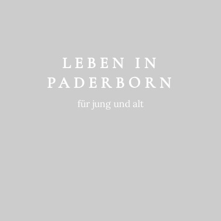
GESCHICHTE
ein historischer Ort
LEBEN IN
PADERBORN
für jung und alt
GEWOHNTE
NACHHALTIGKEIT
in die Zukunft gedacht
BEWEGTE
GESCHICHTE