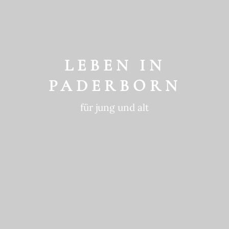
GESCHICHTE
ein historischer Ort
LEBEN IN
PADERBORN
für jung und alt
GEWOHNTE
NACHHALTIGKEIT
in die Zukunft gedacht
BEWEGTE
GESCHICHTE