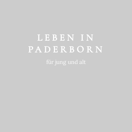
GESCHICHTE
ein historischer Ort
LEBEN IN
PADERBORN
für jung und alt
GEWOHNTE
NACHHALTIGKEIT
in die Zukunft gedacht
BEWEGTE
GESCHICHTE