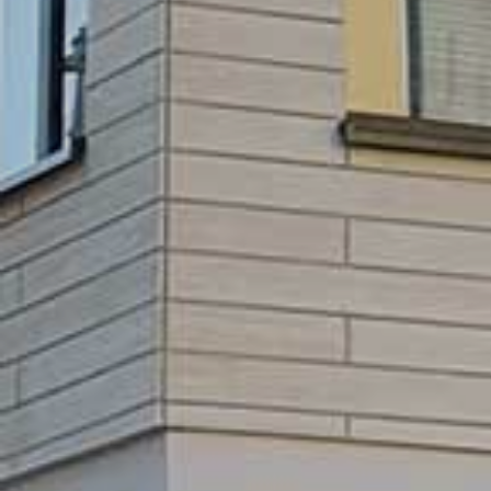
GEWO
BE
L