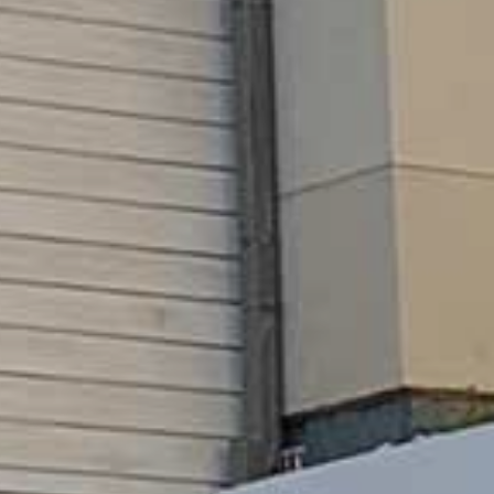
GKEIT
HTE
RN