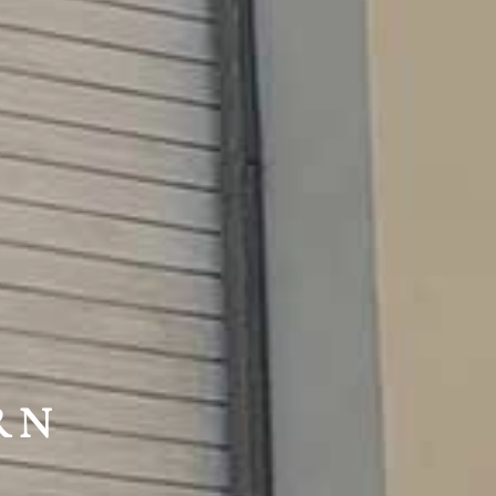
HTE
RN