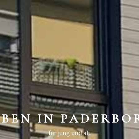
WEGTE GESCHIC
ein historischer Ort
EBEN IN PADERBO
für jung und alt