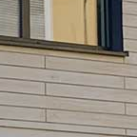
HNTE NACHHALTI
in die Zukunft gedacht
WEGTE GESCHIC
ein historischer Ort
EBEN IN PADERBO
für jung und alt