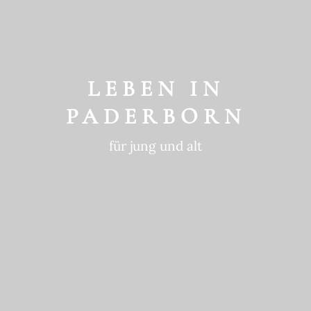
GESCHICHTE
ein historischer Ort
LEBEN IN
PADERBORN
für jung und alt
GEWOHNTE
NACHHALTIGKEIT
in die Zukunft gedacht
BEWEGTE
GESCHICHTE