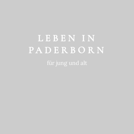
GESCHICHTE
ein historischer Ort
LEBEN IN
PADERBORN
für jung und alt
GEWOHNTE
NACHHALTIGKEIT
in die Zukunft gedacht
BEWEGTE
GESCHICHTE