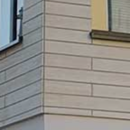
GEWO
BE
L