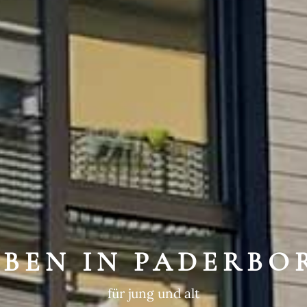
WEGTE GESCHIC
ein historischer Ort
EBEN IN PADERBO
für jung und alt