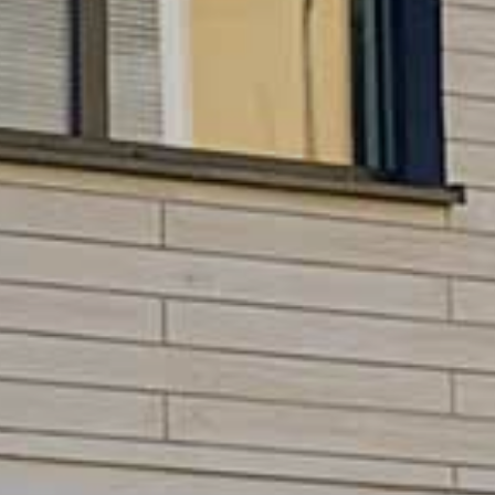
HNTE NACHHALTI
in die Zukunft gedacht
WEGTE GESCHIC
ein historischer Ort
EBEN IN PADERBO
für jung und alt