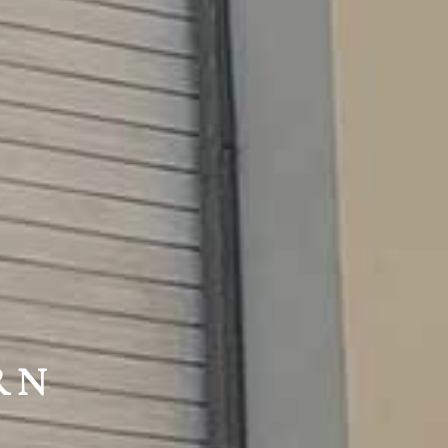
HTE
RN