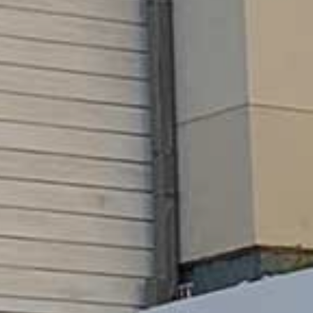
GKEIT
HTE
RN