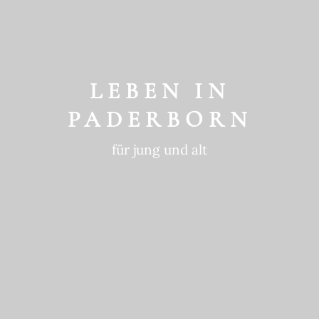
GESCHICHTE
ein historischer Ort
LEBEN IN
PADERBORN
für jung und alt
GEWOHNTE
NACHHALTIGKEIT
in die Zukunft gedacht
BEWEGTE
GESCHICHTE