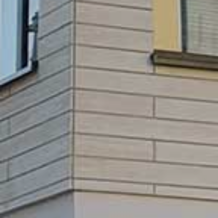
GEWO
BE
L