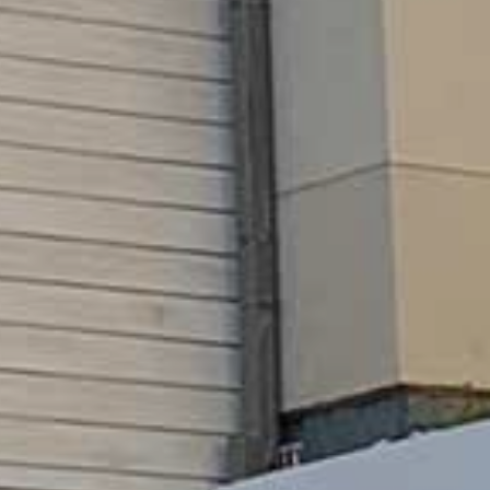
GKEIT
HTE
RN