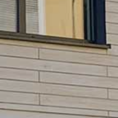
HNTE NACHHALTI
in die Zukunft gedacht
WEGTE GESCHIC
ein historischer Ort
EBEN IN PADERBO
für jung und alt