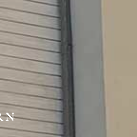
HTE
RN