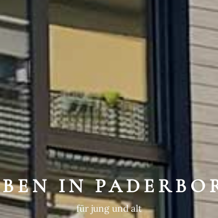
WEGTE GESCHIC
ein historischer Ort
EBEN IN PADERBO
für jung und alt