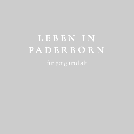
GESCHICHTE
ein historischer Ort
LEBEN IN
PADERBORN
für jung und alt
GEWOHNTE
NACHHALTIGKEIT
in die Zukunft gedacht
BEWEGTE
GESCHICHTE