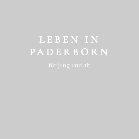
GESCHICHTE
ein historischer Ort
LEBEN IN
PADERBORN
für jung und alt
GEWOHNTE
NACHHALTIGKEIT
in die Zukunft gedacht
BEWEGTE
GESCHICHTE