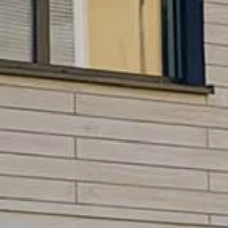
HNTE NACHHALTI
in die Zukunft gedacht
WEGTE GESCHIC
ein historischer Ort
EBEN IN PADERBO
für jung und alt