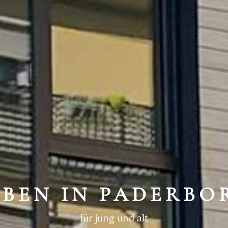
WEGTE GESCHIC
ein historischer Ort
EBEN IN PADERBO
für jung und alt