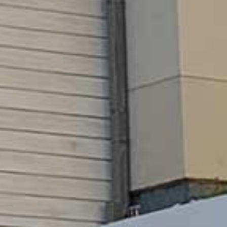
GKEIT
HTE
RN