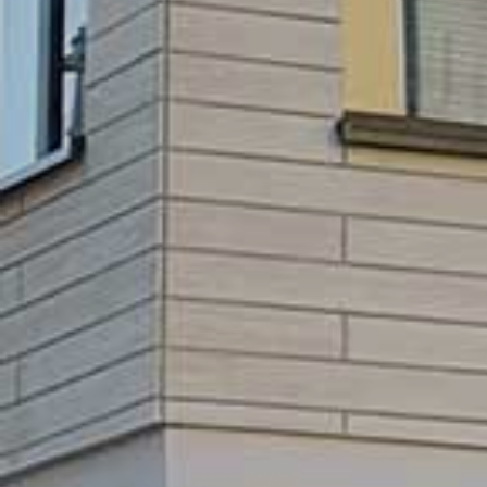
GEWO
BE
L