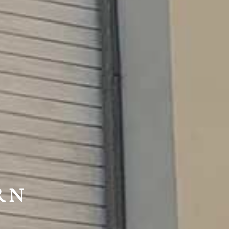
HTE
RN