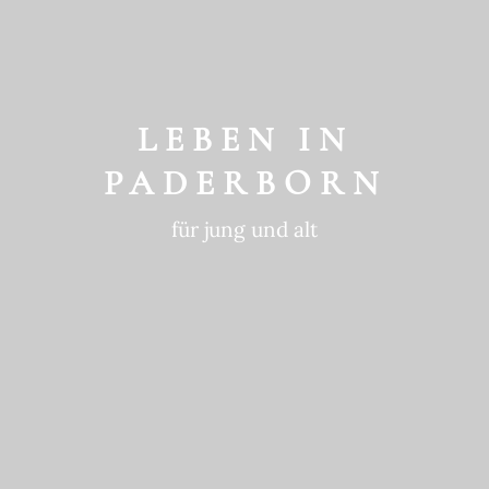
GESCHICHTE
ein historischer Ort
LEBEN IN
PADERBORN
für jung und alt
GEWOHNTE
NACHHALTIGKEIT
in die Zukunft gedacht
BEWEGTE
GESCHICHTE