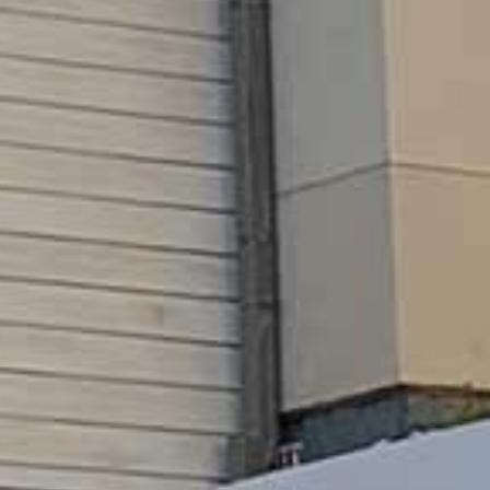
GKEIT
HTE
RN