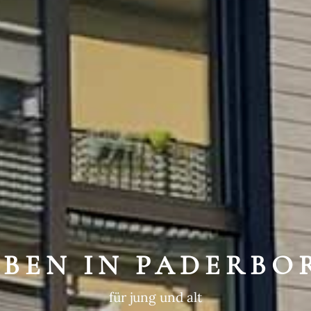
WEGTE GESCHIC
ein historischer Ort
EBEN IN PADERBO
für jung und alt