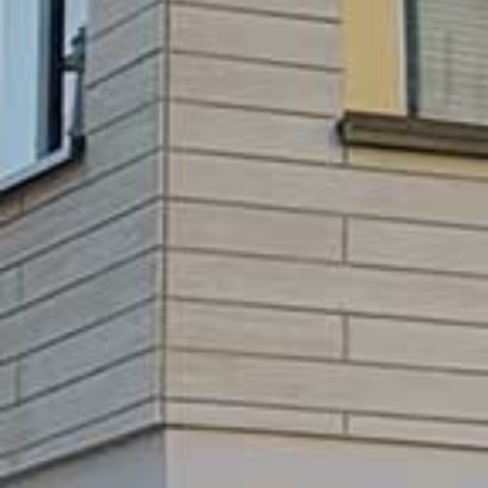
GEWO
BE
L