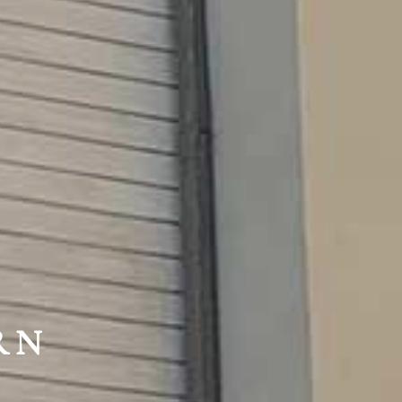
HTE
RN