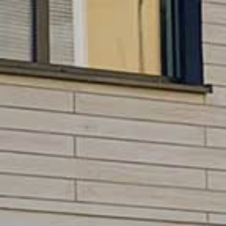
HNTE NACHHALTI
in die Zukunft gedacht
WEGTE GESCHIC
ein historischer Ort
EBEN IN PADERBO
für jung und alt