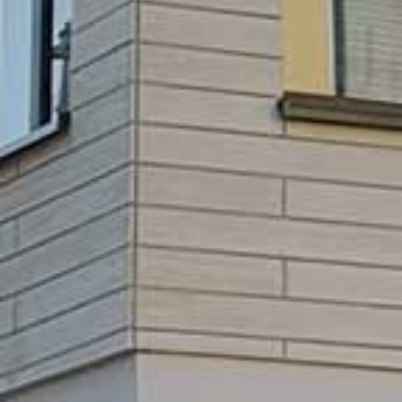
GEWO
BE
L