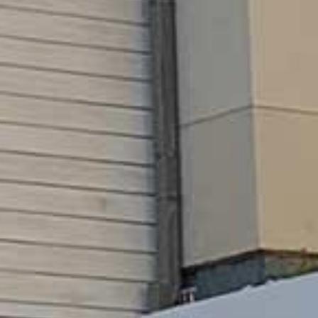
GKEIT
HTE
RN