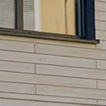
HNTE NACHHALTI
in die Zukunft gedacht
WEGTE GESCHIC
ein historischer Ort
EBEN IN PADERBO
für jung und alt