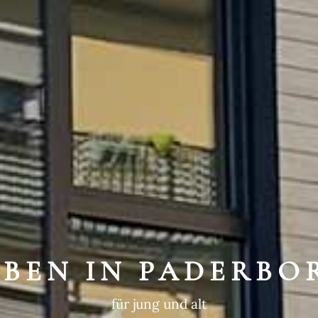
WEGTE GESCHIC
ein historischer Ort
EBEN IN PADERBO
für jung und alt