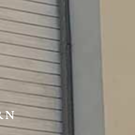
HTE
RN