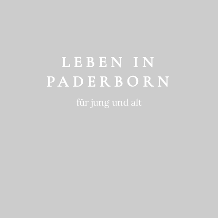
GESCHICHTE
ein historischer Ort
LEBEN IN
PADERBORN
für jung und alt
GEWOHNTE
NACHHALTIGKEIT
in die Zukunft gedacht
BEWEGTE
GESCHICHTE